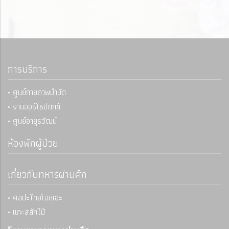
การบริการ
• ศูนย์กายภาพบำบัด
• งานออร์โธปิดิกส์
• ศูนย์อายุรวัฒน์
ห้องพักผู้ป่วย
เกี่ยวกับทหารผ่านศึก
• ศิลปะไทยโอชิเอะ
• แกะสลักไม้