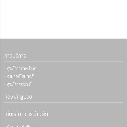
การบริการ
• ศูนย์กายภาพบำบัด
• งานออร์โธปิดิกส์
• ศูนย์อายุรวัฒน์
ห้องพักผู้ป่วย
เกี่ยวกับทหารผ่านศึก
• ศิลปะไทยโอชิเอะ