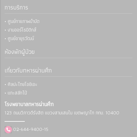
การบริการ
• ศูนย์กายภาพบำบัด
• งานออร์โธปิดิกส์
• ศูนย์อายุรวัฒน์
ห้องพักผู้ป่วย
เกี่ยวกับทหารผ่านศึก
• ศิลปะไทยโอชิเอะ
• แกะสลักไม้
โรงพยาบาลทหารผ่านศึก
123 ถนนวิภาวดีรังสิต แขวงสามเสนใน
เขตพญาไท กทม. 10400
02-644-9400-15