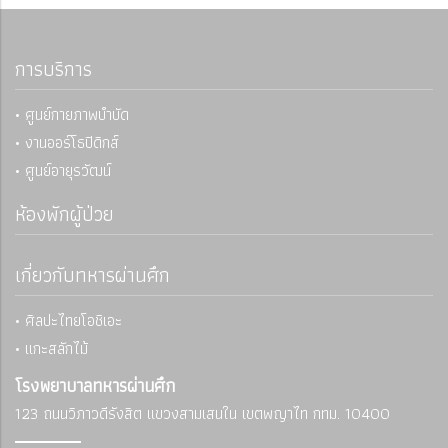
การบริการ
• ศูนย์กายภาพบำบัด
• งานออร์โธปิดิกส์
• ศูนย์อายุรวัฒน์
ห้องพักผู้ป่วย
เกี่ยวกับทหารผ่านศึก
• ศิลปะไทยโอชิเอะ
• แกะสลักไม้
โรงพยาบาลทหารผ่านศึก
123 ถนนวิภาวดีรังสิต แขวงสามเสนใน
เขตพญาไท กทม. 10400