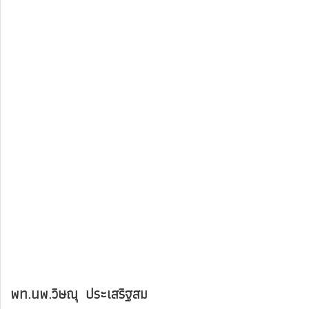
พท.นพ.วิษณุ ประเสริฐสม