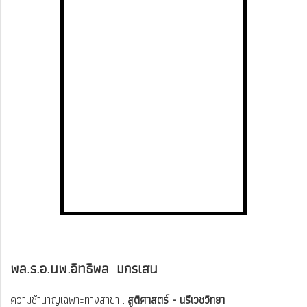
พล.ร.อ.นพ.อิทธิพล มกรเสน
ความชำนาญเฉพาะทางสาขา :
สูติศาสตร์ - นรีเวชวิทยา