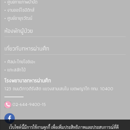
• ศูนย์กายภาพบำบัด
• งานออร์โธปิดิกส์
• ศูนย์อายุรวัฒน์
ห้องพักผู้ป่วย
เกี่ยวกับทหารผ่านศึก
• ศิลปะไทยโอชิเอะ
• แกะสลักไม้
โรงพยาบาลทหารผ่านศึก
123 ถนนวิภาวดีรังสิต แขวงสามเสนใน
เขตพญาไท กทม. 10400
02-644-9400-15
เว็บไซต์นี้มีการใช้งานคุกกี้ เพื่อเพิ่มประสิทธิภาพและประสบการณ์ที่ดี