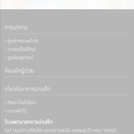
การบริการ
• ศูนย์กายภาพบำบัด
• งานออร์โธปิดิกส์
• ศูนย์อายุรวัฒน์
ห้องพักผู้ป่วย
เกี่ยวกับทหารผ่านศึก
• ศิลปะไทยโอชิเอะ
• แกะสลักไม้
โรงพยาบาลทหารผ่านศึก
123 ถนนวิภาวดีรังสิต แขวงสามเสนใน
เขตพญาไท กทม. 10400