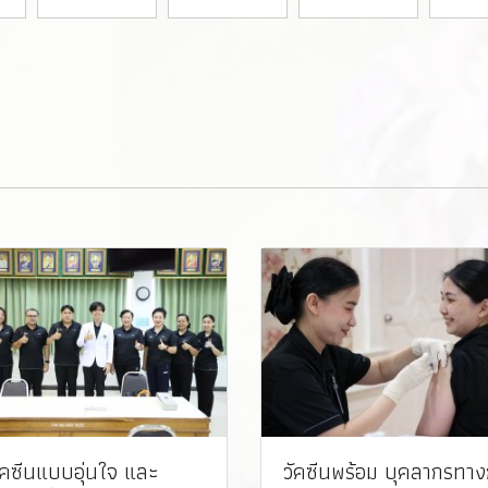
ัคซีนแบบอุ่นใจ และ
วัคซีนพร้อม บุคลากรทา