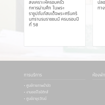
สงเคราะห์ครอบครัว
ปลอ
ทหารผ่านศึก ในพระ
ทาง
ราชูปถัมภ์สมเด็จพระศรีนคริ
นทราบรมราชชนนี ครบรอบปี
ที่ 58
การบริการ
ห้องพัก
• ศูนย์กายภาพบำบัด
• งานออร์โธปิดิกส์
• ศูนย์อายุรวัฒน์