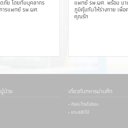
ดภัย โดยทีมบุคลากร
แพทย์ รพ.ผศ. พร้อม มาเ
การแพทย์ รพ.ผศ. ️
ภูมิคุ้มกันให้ร่างกาย เพื่อ
คุณรัก
ผู้ป่วย
เกี่ยวกับทหารผ่านศึก
• ศิลปะไทยโอชิเอะ
• แกะสลักไม้