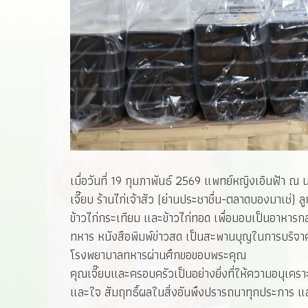
เมื่อวันที่ 19 กุมภาพันธ์ 2569 แพทย์หญิงเอินฟ้
เจี๊ยบ ร้านไก่เจ้าสัว (ย่านประชาชื่น-ตลาดบองมาเช่) 
ข้าวไก่กระเทียม และข้าวไก่ทอด เพื่อมอบเป็นอาหารก
ทหาร หนังสือพิมพ์ข่าวสด เป็นสะพานบุญในการบริจาค
โรงพยาบาลทหารผ่านศึกขอขอบพระคุณ
คุณเจี๊ยบและครอบครัวเป็นอย่างยิ่งที่ให้ความอนุเคร
และใจ สัมฤทธิ์ผลในสิ่งอันพึงปรารถนาทุกประการ แล