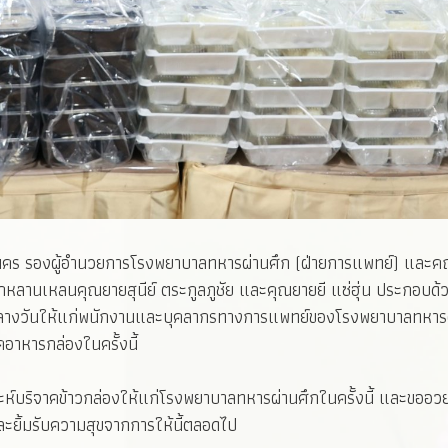
า ณ นคร รองผู้อำนวยการโรงพยาบาลทหารผ่านศึก (ฝ่ายการแพทย์) แล
ลูกหลานเหลนคุณยายสุนีย์ ตระกูลภูชัย และคุณยายยี แซ่ฮุ่น ประกอบด้วย
ลางวันให้แก่พนักงานและบุคลากรทางการแพทย์ของโรงพยาบาลทหารผ่านศึก
อาหารกล่องในครั้งนี้
าะห์บริจาคข้าวกล่องให้แก่โรงพยาบาลทหารผ่านศึกในครั้งนี้ และขออวยพ
ะยิ้มรับความสุขจากการให้นี้ตลอดไป