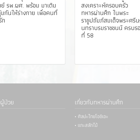
ย์ รพ.ผศ. พร้อม มาเติม
สงเคราะห์ครอบครัว
คุ้มกันให้ร่างกาย เพื่อคนที่
ทหารผ่านศึก ในพระ
รัก
ราชูปถัมภ์สมเด็จพระศรีน
นทราบรมราชชนนี ครบรอ
ที่ 58
ผู้ป่วย
เกี่ยวกับทหารผ่านศึก
• ศิลปะไทยโอชิเอะ
• แกะสลักไม้