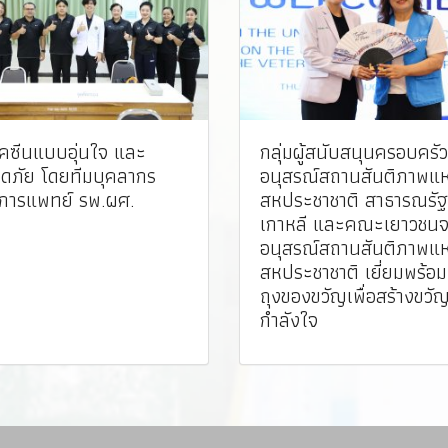
ัคซีนแบบอุ่นใจ และ
กลุ่มผู้สนับสนุนครอบครัว
ดภัย โดยทีมบุคลากร
อนุสรณ์สถานสันติภาพแห
การแพทย์ รพ.ผศ. ️
สหประชาชาติ สาธารณรัฐ
เกาหลี และคณะเยาวชน
อนุสรณ์สถานสันติภาพแห
สหประชาชาติ เยี่ยมพร้อ
ถุงของขวัญเพื่อสร้างขวั
กำลังใจ