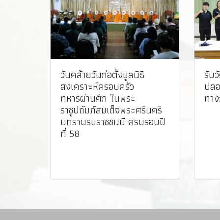
วันคล้ายวันก่อตั้งมูลนิธิ
รับว
สงเคราะห์ครอบครัว
ปลอ
ทหารผ่านศึก ในพระ
ทาง
ราชูปถัมภ์สมเด็จพระศรีนคริ
นทราบรมราชชนนี ครบรอบปี
ที่ 58