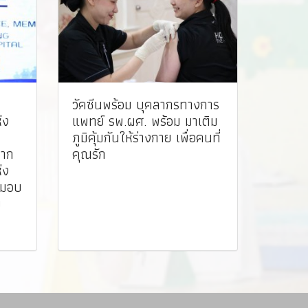
วัคซีนพร้อม บุคลากรทางการ
่ง
แพทย์ รพ.ผศ. พร้อม มาเติม
ภูมิคุ้มกันให้ร่างกาย เพื่อคนที่
จาก
คุณรัก
่ง
มมอบ
ญ