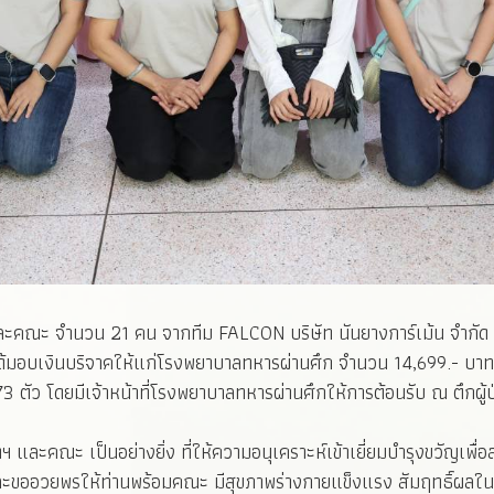
ะคณะ จำนวน 21 คน จากทีม FALCON บริษัท นันยางการ์เม้น จำกัด เข้
 ยังได้มอบเงินบริจาคให้แก่โรงพยาบาลทหารผ่านศึก จำนวน 14,699.- บ
 โดยมีเจ้าหน้าที่โรงพยาบาลทหารผ่านศึกให้การต้อนรับ ณ ตึกผู้ป่วย อ
คณะ เป็นอย่างยิ่ง ที่ให้ความอนุเคราะห์เข้าเยี่ยมบำรุงขวัญเพื่อส
และขออวยพรให้ท่านพร้อมคณะ มีสุขภาพร่างกายแข็งแรง สัมฤทธิ์ผลใน