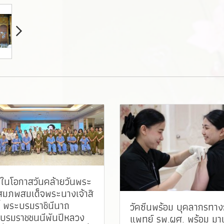
องในโอกาสวันคล้ายวันพระ
สมภพสมเด็จพระนางเจ้าสิ
ติ์ พระบรมราชินีนาถ
วัคซีนพร้อม บุคลากรทา
บรมราชชนนีพันปีหลวง
แพทย์ รพ.ผศ. พร้อม มาเ