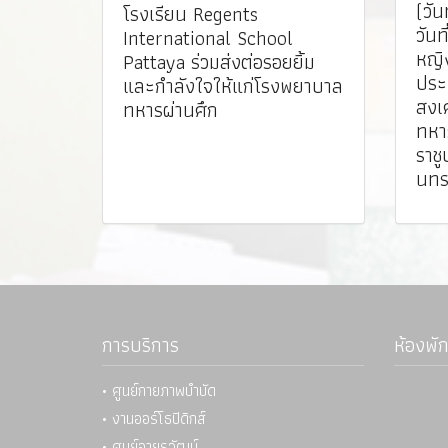
(วัน
โรงเรียน Regents
วันท
International School
หญิ
Pattaya ร่วมส่งต่อรอยยิ้ม
ประ
และกำลังใจให้แก่โรงพยาบาล
สงเ
ทหารผ่านศึก
ทหา
ราชู
นท
การบริการ
ห้องพัก
• ศูนย์กายภาพบำบัด
• งานออร์โธปิดิกส์
• ศูนย์อายุรวัฒน์