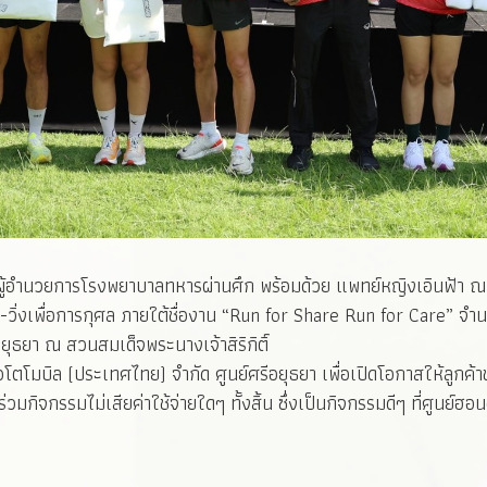
ชา ผู้อำนวยการโรงพยาบาลทหารผ่านศึก พร้อมด้วย แพทย์หญิงเอินฟ้า
-วิ่งเพื่อการกุศล ภายใต้ชื่องาน “Run for Share Run for Care” จ
ยุธยา ณ สวนสมเด็จพระนางเจ้าสิริกิติ์
 ออโตโมบิล (ประเทศไทย) จำกัด ศูนย์ศรีอยุธยา เพื่อเปิดโอกาสให้ลูกค
มกิจกรรมไม่เสียค่าใช้จ่ายใดๆ ทั้งสิ้น ซึ่งเป็นกิจกรรมดีๆ ที่ศูนย์ฮอ