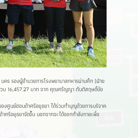
 ณ นคร รองผู้อำนวยการโรงพยาบาลทหารผ่านศึก (ฝ่าย
ำนวน 16,457.27 บาท จาก คุณศรัญญา ตันติสฤษดิ์ชัย
้าของศูนย์ฮอนด้าศรีอยุธยา ได้ร่วมทำบุญด้วยการบริจาค
นด้าศรีอยุธยาจัดขึ้น นอกจากจะได้ออกกำลังกายเพื่อ