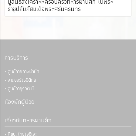
มูลนิธิสงเคราะห์ครอบครัวทหารผ่านศึก ในพระ
ราชูปถัมภ์สมเด็จพระศรีนครินทร
การบริการ
• ศูนย์กายภาพบำบัด
• งานออร์โธปิดิกส์
• ศูนย์อายุรวัฒน์
ห้องพักผู้ป่วย
เกี่ยวกับทหารผ่านศึก
• ศิลปะไทยโอชิเอะ