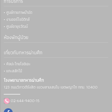
การบริการ
• ศูนย์กายภาพบำบัด
• งานออร์โธปิดิกส์
• ศูนย์อายุรวัฒน์
ห้องพักผู้ป่วย
เกี่ยวกับทหารผ่านศึก
• ศิลปะไทยโอชิเอะ
• แกะสลักไม้
โรงพยาบาลทหารผ่านศึก
123 ถนนวิภาวดีรังสิต แขวงสามเสนใน
เขตพญาไท กทม. 10400
02-644-9400-15