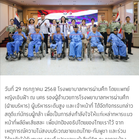
วันที่ 29 กรกฎาคม 2568 โรงพยาบาลทหารผ่านศึก โดยแพทย์
หญิงเอินฟ้า ณ นคร รองผู้อำนวยการโรงพยาบาลทหารผ่านศึก
(ฝ่ายบริหาร) ผู้บริหารระดับสูง และเจ้าหน้าที่ ได้จัดกิจกรรมกล่าว
สดุดีแก่นักรบผู้กล้า เพื่อเป็นการส่งกำลังใจให้แก่เหล่าทหารแนว
หน้าที่พลีชีพเสียสละ เพื่อปกป้องอธิปไตยของไทยเราไว้ จาก
เหตุการณ์ความไม่สงบบริเวณชายแดนไทย-กัมพูชา และร่วม