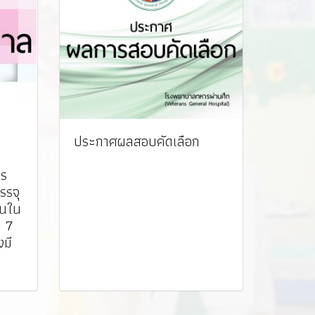
ประกาศผลสอบคัดเลือก
าร
รรจุ
านใน
น 7
งมี