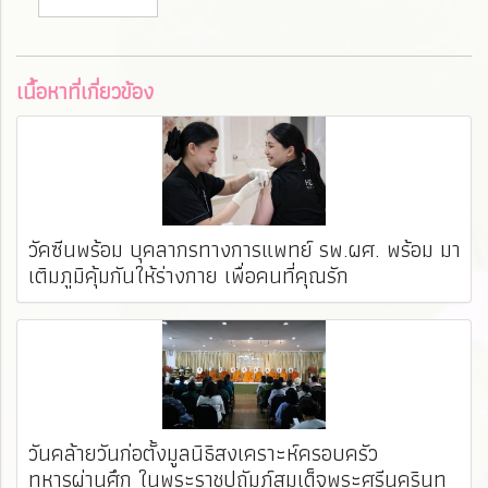
เนื้อหาที่เกี่ยวข้อง
วัคซีนพร้อม บุคลากรทางการแพทย์ รพ.ผศ. พร้อม มา
เติมภูมิคุ้มกันให้ร่างกาย เพื่อคนที่คุณรัก
วันคล้ายวันก่อตั้งมูลนิธิสงเคราะห์ครอบครัว
ทหารผ่านศึก ในพระราชูปถัมภ์สมเด็จพระศรีนครินท