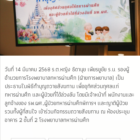
วันที่ 14 มีนาคม 2568 ร.ต.หญิง ธิดานุช เพียรชูชัย ร.น. รองผู้
อำนวยการโรงพยาบาลทหารผ่านศึก (ฝ่ายการพยาบาล) เป็น
ประธานในพิธีทำบุญถวายสังฆทาน เพื่ออุทิศส่วนกุศลแก่
ทหารผ่านศึก และผู้ป่วยที่ได้ล่วงลับ โดยมีเจ้าหน้าที่ พนักงานและ
ลูกจ้างของ รพ.ผศ.,ผู้ป่วยทหารผ่านศึกพิการฯ และญาติผู้ป่วย
รวมทั้งผู้ที่สนใจ เข้าร่วมกิจกรรมถวายสังฆทาน ณ ห้องประชุม
อาคาร 2 ชั้นที่ 2 โรงพยาบาลทหารผ่านศึก