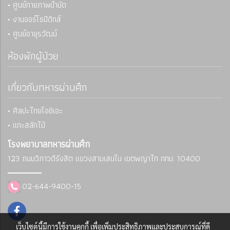
• ศูนย์กายภาพบำบัด
• งานออร์โธปิดิกส์
• ศูนย์อายุรวัฒน์
ห้องพักผู้ป่วย
เกี่ยวกับทหารผ่านศึก
• ศิลปะไทยโอชิเอะ
• แกะสลักไม้
โรงพยาบาลทหารผ่านศึก
123 ถนนวิภาวดีรังสิต แขวงสามเสนใน
เขตพญาไท กทม. 10400
02-644-9400-15
เว็บไซต์นี้มีการใช้งานคุกกี้ เพื่อเพิ่มประสิทธิภาพและประสบการณ์ที่ดี