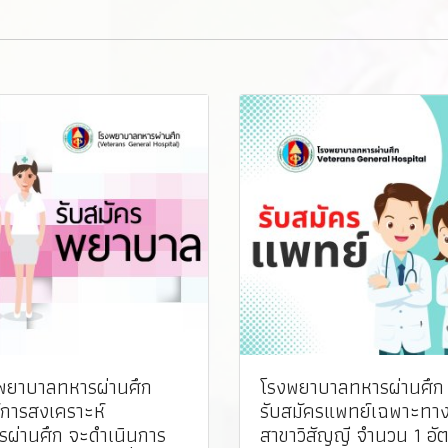
พยาบาลทหารผ่านศึก
โรงพยาบาลทหารผ่านศึก 
์การสงเคราะห์
รับสมัครแพทย์เฉพาะทา
รผ่านศึก จะดำเนินการ
สาขาวิสัญญี จำนวน 1 อั