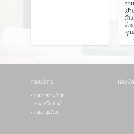
สอบค
เข้า
ตำแ
อัตร
คุณส
การบริการ
ห้องพัก
• ศูนย์กายภาพบำบัด
• งานออร์โธปิดิกส์
• ศูนย์อายุรวัฒน์