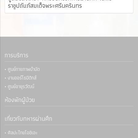
ราชูปถัมภ์สมเด็จพระศรีนครินทร
การบริการ
• ศูนย์กายภาพบำบัด
• งานออร์โธปิดิกส์
• ศูนย์อายุรวัฒน์
ห้องพักผู้ป่วย
เกี่ยวกับทหารผ่านศึก
• ศิลปะไทยโอชิเอะ