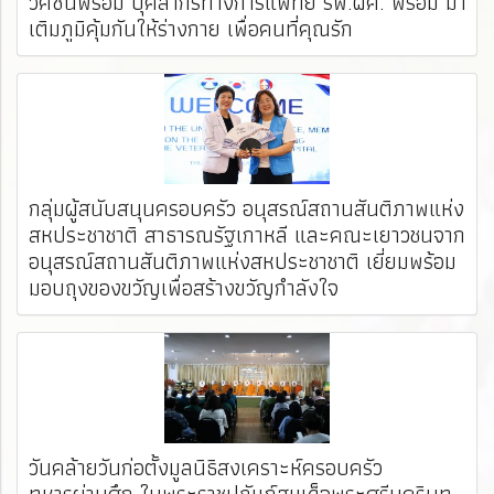
วัคซีนพร้อม บุคลากรทางการแพทย์ รพ.ผศ. พร้อม มา
เติมภูมิคุ้มกันให้ร่างกาย เพื่อคนที่คุณรัก
กลุ่มผู้สนับสนุนครอบครัว อนุสรณ์สถานสันติภาพแห่ง
สหประชาชาติ สาธารณรัฐเกาหลี และคณะเยาวชนจาก
อนุสรณ์สถานสันติภาพแห่งสหประชาชาติ เยี่ยมพร้อม
มอบถุงของขวัญเพื่อสร้างขวัญกำลังใจ
วันคล้ายวันก่อตั้งมูลนิธิสงเคราะห์ครอบครัว
ทหารผ่านศึก ในพระราชูปถัมภ์สมเด็จพระศรีนครินท