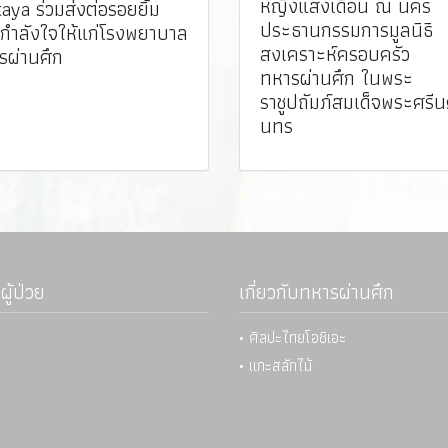
หญิงแสงเดือน ณ นคร
aya ร่วมส่งต่อรอยยิ้ม
ประธานกรรมการมูลนิธิ
กำลังใจให้แก่โรงพยาบาล
สงเคราะห์ครอบครัว
รผ่านศึก
ทหารผ่านศึก ในพระ
ราชูปถัมภ์สมเด็จพระศรีน
นทร
ผู้ป่วย
เกี่ยวกับทหารผ่านศึก
• ศิลปะไทยโอชิเอะ
• แกะสลักไม้