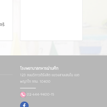
คริ
โรงพยาบาลทหารผ่านศึก
123 ถนนวิภาวดีรังสิต แขวงสามเสนใน
เขต
พญาไท กทม. 10400
02-644-9400-15