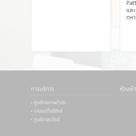
Patt
และ
ทหา
การบริการ
ห้องพัก
• ศูนย์กายภาพบำบัด
• งานออร์โธปิดิกส์
• ศูนย์อายุรวัฒน์