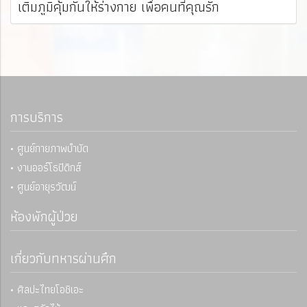
เติมภูมิคุ้มกันให้ร่างกาย เพื่อคนที่คุณรัก
การบริการ
• ศูนย์กายภาพบำบัด
• งานออร์โธปิดิกส์
• ศูนย์อายุรวัฒน์
ห้องพักผู้ป่วย
เกี่ยวกับทหารผ่านศึก
• ศิลปะไทยโอชิเอะ