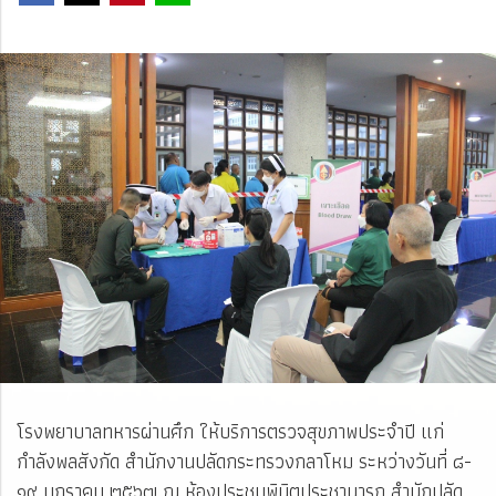
โรงพยาบาลทหารผ่านศึก ให้บริการตรวจสุขภาพประจำปี แก่
กำลังพลสังกัด สำนักงานปลัดกระทรวงกลาโหม ระหว่างวันที่ ๘-
๑๙ มกราคม ๒๕๖๗ ณ ห้องประชุมพินิตประชานารถ สำนักปลัด