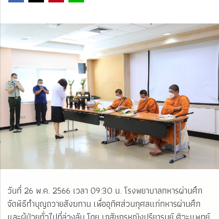
วันที่ 26 พ.ค. 2566 เวลา 09:30 น. โรงพยาบาลทหารผ่านศึก
จัดพิธีทำบุญถวายสังฆทาน เพื่ออุทิศส่วนกุศลแก่ทหารผ่านศึก
และผู้ป่วยทั่วไปที่ล่วงลับ โดย เภสัชกรหญิงปรียารมย์ ศิวะแพทย์