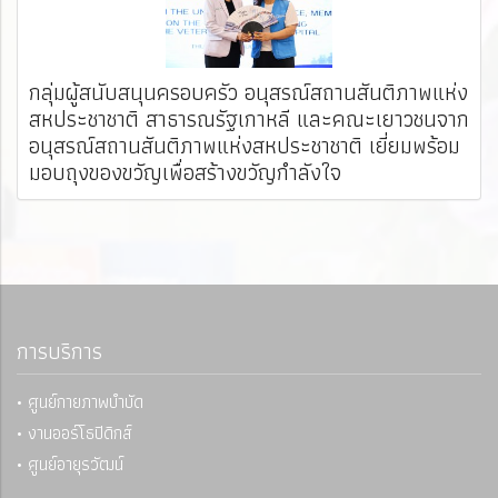
กลุ่มผู้สนับสนุนครอบครัว อนุสรณ์สถานสันติภาพแห่ง
สหประชาชาติ สาธารณรัฐเกาหลี และคณะเยาวชนจาก
อนุสรณ์สถานสันติภาพแห่งสหประชาชาติ เยี่ยมพร้อม
มอบถุงของขวัญเพื่อสร้างขวัญกำลังใจ
การบริการ
• ศูนย์กายภาพบำบัด
• งานออร์โธปิดิกส์
• ศูนย์อายุรวัฒน์