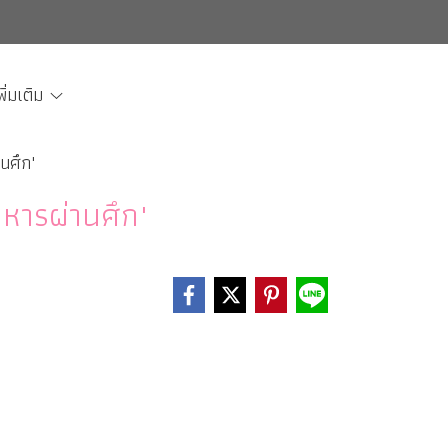
พิ่มเติม
านศึก"
ทหารผ่านศึก"