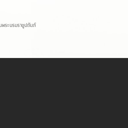
นพระบรมราชูปถัมภ์