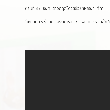
ตอนที่ 47 "อผศ. ฝ่าวิกฤตโควิดช่วยทหารผ่านศึก"
โดย ททบ.5 ร่วมกับ องค์การสงเคราะห์ทหารผ่านศึกใ