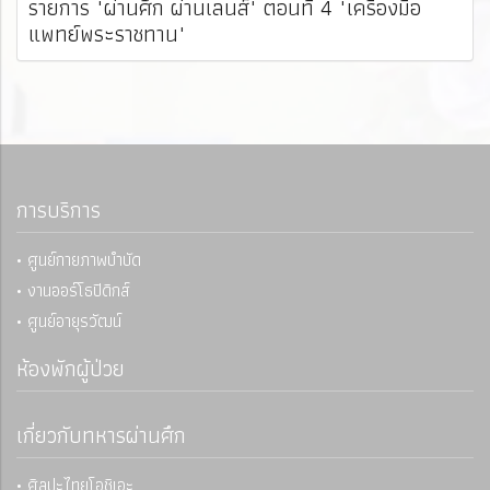
รายการ "ผ่านศึก ผ่านเลนส์" ตอนที่ 4 "เครื่องมือ
แพทย์พระราชทาน"
การบริการ
• ศูนย์กายภาพบำบัด
• งานออร์โธปิดิกส์
• ศูนย์อายุรวัฒน์
ห้องพักผู้ป่วย
เกี่ยวกับทหารผ่านศึก
• ศิลปะไทยโอชิเอะ