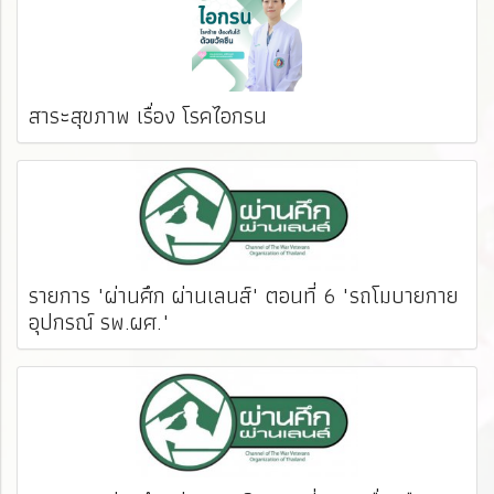
สาระสุขภาพ เรื่อง โรคไอกรน
รายการ "ผ่านศึก ผ่านเลนส์" ตอนที่ 6 "รถโมบายกาย
อุปกรณ์ รพ.ผศ."