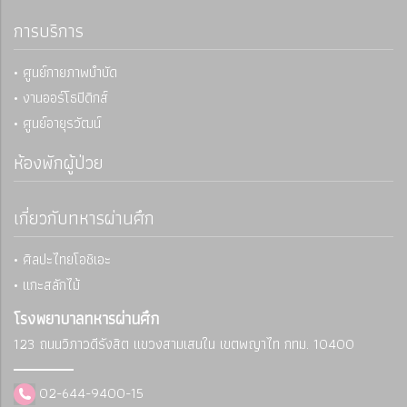
การบริการ
• ศูนย์กายภาพบำบัด
• งานออร์โธปิดิกส์
• ศูนย์อายุรวัฒน์
ห้องพักผู้ป่วย
เกี่ยวกับทหารผ่านศึก
• ศิลปะไทยโอชิเอะ
• แกะสลักไม้
โรงพยาบาลทหารผ่านศึก
123 ถนนวิภาวดีรังสิต แขวงสามเสนใน
เขตพญาไท กทม. 10400
02-644-9400-15