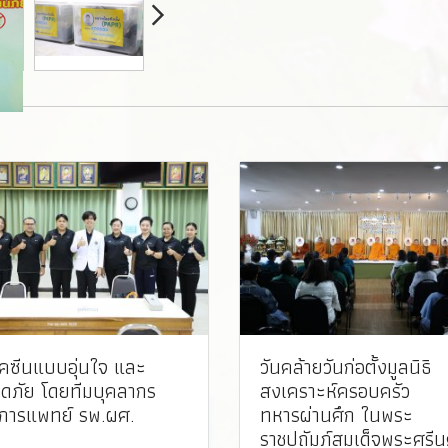
ัคซีนแบบอุ่นใจ และ
วันคล้ายวันก่อตั้งมูลนิธิ
ดภัย โดยทีมบุคลากร
สงเคราะห์ครอบครัว
การแพทย์ รพ.ผศ. ️
ทหารผ่านศึก ในพระ
ราชูปถัมภ์สมเด็จพระศรีน