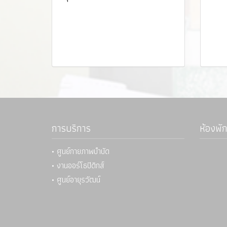
การบริการ
ห้องพัก
• ศูนย์กายภาพบำบัด
• งานออร์โธปิดิกส์
• ศูนย์อายุรวัฒน์