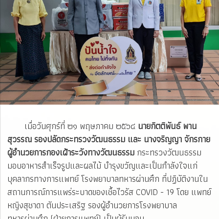
เมื่อวันศุกร์ที่ ๒๑ พฤษภาคม ๒๕๖๔
นายกิตติพันธ์ พาน
สุวรรณ รองปลัดกระทรวงวัฒนธรรม และ นางจริญญา จักรกาย
ผู้อำนวยการกองเฝ้าระวังทางวัฒนธรรม
กระทรวงวัฒนธรรม
มอบอาหารสำเร็จรูปและผลไม้ บำรุงขวัญและเป็นกำลังใจแก่
บุคลากรทางการแพทย์ โรงพยาบาลทหารผ่านศึก ที่ปฏิบัติงานใน
สถานการณ์การแพร่ระบาดของเชื้อไวรัส COVID - 19 โดย แพทย์
หญิงสุชาดา ตันประเสริฐ รองผู้อำนวยการโรงพยาบาล
ทหารผ่านศึก (ฝ่ายการแพทย์) เป็นผู้รับมอบ