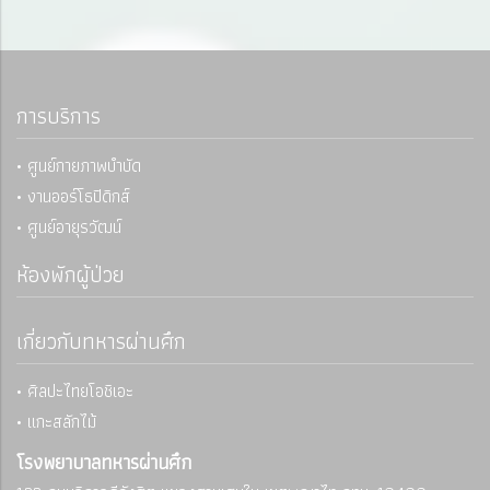
การบริการ
• ศูนย์กายภาพบำบัด
• งานออร์โธปิดิกส์
• ศูนย์อายุรวัฒน์
ห้องพักผู้ป่วย
เกี่ยวกับทหารผ่านศึก
• ศิลปะไทยโอชิเอะ
• แกะสลักไม้
โรงพยาบาลทหารผ่านศึก