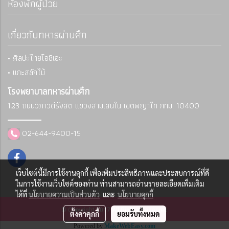
ห้องพักผู้ป่วย
เกี่ยวกับทหารผ่านศึก
• ศิลปะไทยโอชิเอะ
• แกะสลักไม้
โรงพยาบาลทหารผ่านศึก
123 ถนนวิภาวดีรังสิต แขวงสามเสนใน
เขตพญาไท กทม. 10400
02-644-9400-15
เว็บไซต์นี้มีการใช้งานคุกกี้ เพื่อเพิ่มประสิทธิภาพและประสบการณ์ที่ดี
ในการใช้งานเว็บไซต์ของท่าน ท่านสามารถอ่านรายละเอียดเพิ่มเติม
ได้ที่
นโยบายความเป็นส่วนตัว
และ
นโยบายคุกกี้
© Copyright 2017 All Rights Reserved
ตั้งค่าคุกกี้
ยอมรับทั้งหมด
Powered by
MakeWebEasy.com