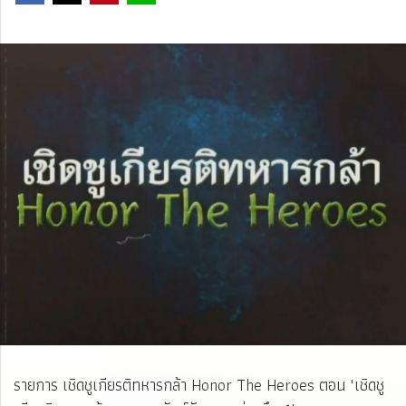
รายการ เชิดชูเกียรติทหารกล้า Honor The Heroes ตอน "เชิดชู