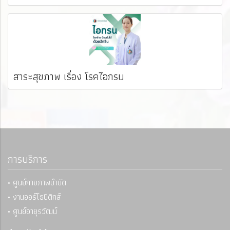
สาระสุขภาพ เรื่อง โรคไอกรน
การบริการ
• ศูนย์กายภาพบำบัด
• งานออร์โธปิดิกส์
• ศูนย์อายุรวัฒน์